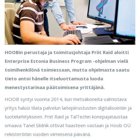
HOOBin perustaja ja toimitusjohtaja Priit Raid aloitti
Enterprise Estonia Business Program -ohjelman vielä
toimihenkilönä toimiessaan, mutta ohjelmasta saatu
tieto antoi hänelle itseluottamusta luoda
menestystarinaa päätoimisena yrittäjänä.
HOOB syntyi vuonna 2014, kun metsäkoneita valmistava
yritys halusi tilata palvelun laitepiirustusten digitalisointiin ja
tuotekehitykseen. Priit Raid ja TalTechin konepajataustaa
omaava Tanel Sildnik ottivat haasteen vastaan ja Hoob OÜ
rekisteröitiin vuoden viimeisenä päivänä.