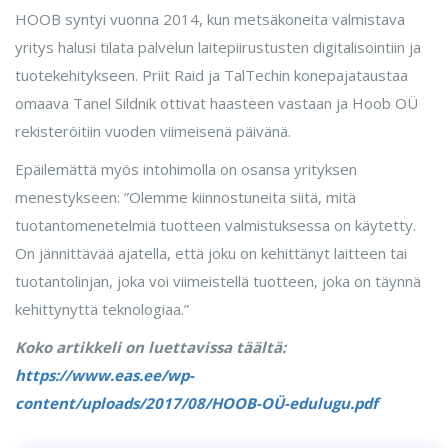
HOOB syntyi vuonna 2014, kun metsäkoneita valmistava
yritys halusi tilata palvelun laitepiirustusten digitalisointiin ja
tuotekehitykseen. Priit Raid ja TalTechin konepajataustaa
omaava Tanel Sildnik ottivat haasteen vastaan ja Hoob OÜ
rekisteröitiin vuoden viimeisenä päivänä.
Epäilemättä myös intohimolla on osansa yrityksen
menestykseen: ”Olemme kiinnostuneita siitä, mitä
tuotantomenetelmiä tuotteen valmistuksessa on käytetty.
On jännittävää ajatella, että joku on kehittänyt laitteen tai
tuotantolinjan, joka voi viimeistellä tuotteen, joka on täynnä
kehittynyttä teknologiaa.”
Koko artikkeli on luettavissa täältä:
https://www.eas.ee/wp-
content/uploads/2017/08/HOOB-OÜ-edulugu.pdf