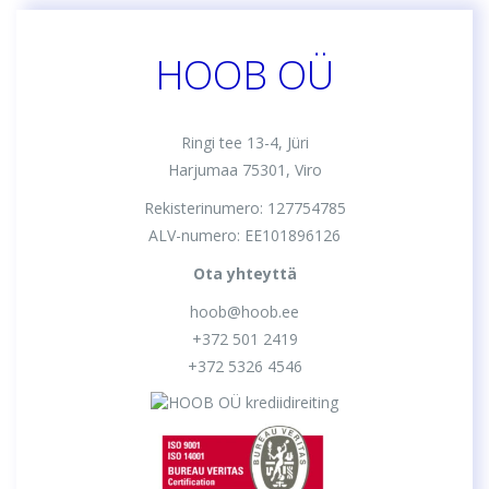
HOOB OÜ
Ringi tee 13-4, Jüri
Harjumaa 75301, Viro
Rekisterinumero: 127754785
ALV-numero: EE101896126
Ota yhteyttä
hoob@hoob.ee
+372 501 2419
+372 5326 4546