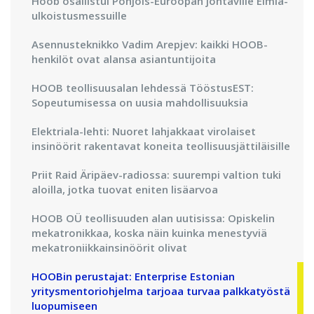
Hoob osallistui Pohjois-Euroopan johtaville Elmia-
ulkoistusmessuille
Asennusteknikko Vadim Arepjev: kaikki HOOB-
henkilöt ovat alansa asiantuntijoita
HOOB teollisuusalan lehdessä TööstusEST:
Sopeutumisessa on uusia mahdollisuuksia
Elektriala-lehti: Nuoret lahjakkaat virolaiset
insinöörit rakentavat koneita teollisuusjättiläisille
Priit Raid Äripäev-radiossa: suurempi valtion tuki
aloilla, jotka tuovat eniten lisäarvoa
HOOB OÜ teollisuuden alan uutisissa: Opiskelin
mekatronikkaa, koska näin kuinka menestyviä
mekatroniikkainsinöörit olivat
HOOBin perustajat: Enterprise Estonian
yritysmentoriohjelma tarjoaa turvaa palkkatyöstä
luopumiseen