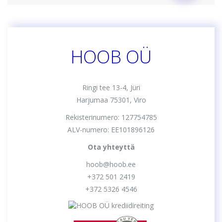
HOOB OÜ
Ringi tee 13-4, Jüri
Harjumaa 75301, Viro
Rekisterinumero: 127754785
ALV-numero: EE101896126
Ota yhteyttä
hoob@hoob.ee
+372 501 2419
+372 5326 4546