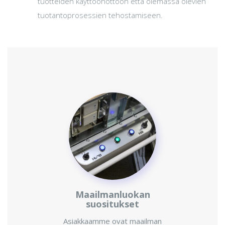
tuotteiden käyttöönottoon että olemassa olevien
tuotantoprosessien tehostamiseen.
Maailmanluokan
suositukset
Asiakkaamme ovat maailman