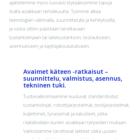
ajattelemme myös luovasti löytääksemme tapoja
lisätä asiakkaan tehokkuutta. Työmme alkaa
teknologian valinnalla, suunnittelulla ja kehityksellä,
ja vasta sitten päästään tarvittavaan
tuotantolinjaan tai laitetuotantoon, testaukseen,
asennukseen ja käyttäjäkoulutukseen.
Avaimet käteen -ratkaisut –
suunnittelu, valmistus, asennus,
tekninen tuki.
Tuotevalikoimaamme kuuluvat standardoidut
tuotantolinjat, robottijärjestelmät, testijärjestelmät,
kuljettimet, työasemat ja kalusteet, jotka
räätälöidään kunkin asiakkaan tarpeiden mukaan.
Valmistamme tarvittavat laitteet sekä uusien