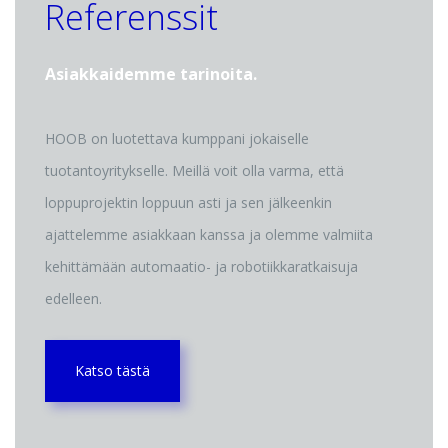
Referenssit
Asiakkaidemme tarinoita.
HOOB on luotettava kumppani jokaiselle
tuotantoyritykselle. Meillä voit olla varma, että
loppuprojektin loppuun asti ja sen jälkeenkin
ajattelemme asiakkaan kanssa ja olemme valmiita
kehittämään automaatio- ja robotiikkaratkaisuja
edelleen.
Katso tästä