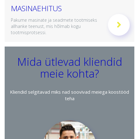
MASINAEHITUS
Pakume masinate ja seadmete tootmiseks
allhanke teenust, mis hõlmab kogu
tootmisprotsessi.
Mida ütlevad kliendid
meie kohta?
Kliendid selgitavad miks nad soovivad meiega koostööd
teha