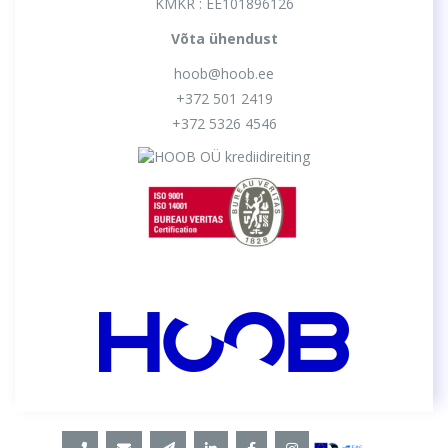
KMKR : EE101896126
Võta ühendust
hoob@hoob.ee
+372 501 2419
+372 5326 4546