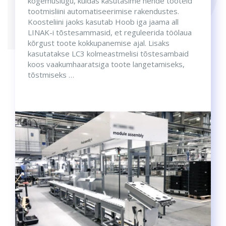
kogemuslugu, kuidas kasutasime nende tooteid
tootmisliini automatiseerimise rakendustes.
Koosteliini jaoks kasutab Hoob iga jaama all
LINAK-i tõstesammasid, et reguleerida töölaua
kõrgust toote kokkupanemise ajal. Lisaks
kasutatakse LC3 kolmeastmelisi tõstesambaid
koos vaakumhaaratsiga toote langetamiseks,
tõstmiseks …