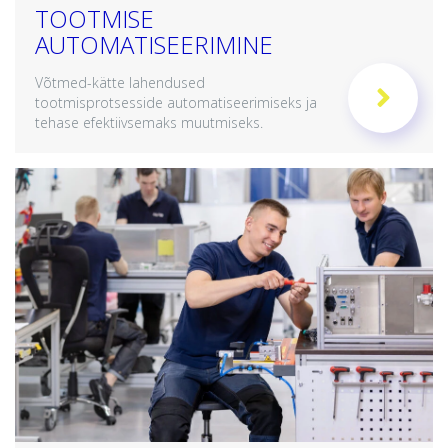
TOOTMISE
AUTOMATISEERIMINE
Võtmed-kätte lahendused
tootmisprotsesside automatiseerimiseks ja
tehase efektiivsemaks muutmiseks.