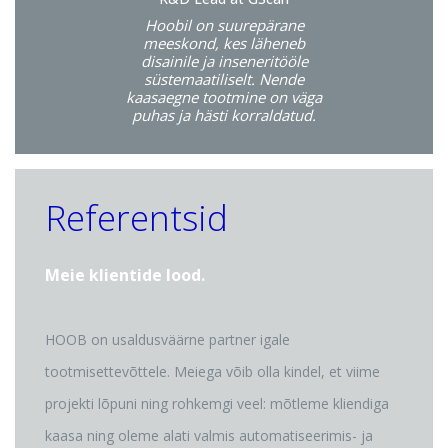
Hoobil on suurepärane
meeskond, kes läheneb
disainile ja inseneritööle
süstemaatiliselt. Nende
kaasaegne tootmine on väga
puhas ja hästi korraldatud.
Referentsid
Meie klientide lood.
HOOB on usaldusväärne partner igale
tootmisettevõttele. Meiega võib olla kindel, et viime
projekti lõpuni ning rohkemgi veel: mõtleme kliendiga
kaasa ning oleme alati valmis automatiseerimis- ja