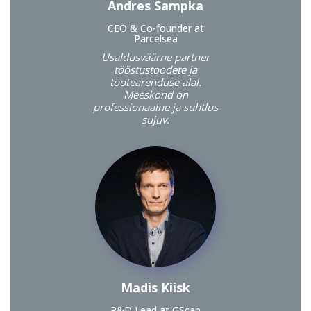
Andres Sampka
CEO & Co-founder at
Parcelsea
Usaldusväärne partner
tööstustoodete ja
tootearenduse alal.
Meeskond on
professionaalne ja suhtlus
sujuv.
Madis Kiisk
R&D Lead at GScan