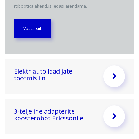
robootikalahendusi edasi arendama.
Vaata siit
Elektriauto laadijate
tootmisliin
3-teljeline adapterite
koosterobot Ericssonile