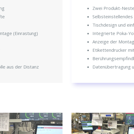
ung
Zwei Produkt-Nester
fte
Selbsteinstellendes 
Tischdesign und ein
ontage (Einrastung)
Integrierte Poka-Y
Anzeige der Montag
g
Etikettendrucker mi
Berührungsempfindli
le aus der Distanz
Datenübertragung 